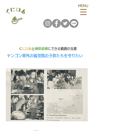
MENU
​
くにロあ
と
榊原直樹
にできる範囲の支援
​ヤンゴン郊外の孤児院の子供たちを守りたい