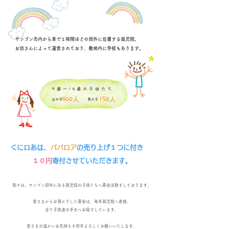
ヤンゴン市内から車で１時間ほどの郊外に位置する孤児院。
​お坊さんによって運営されており、敷地内に学校もあります。
​4歳〜16歳の子供たち
​400人 150人
女の子 男の子
くにロあは、
ババロア
の売り上げ１つに付き
​１０円
寄付させていただきます。
我々は、ヤンゴン郊外にある孤児院の子供たちへ募金活動をしております。
皆さまからお預かりした募金は、毎年孤児院へ直接、
全て子供達の手元へお届けしています。
皆さまの温かいお気持ちを何卒よろしくお願いいたします。