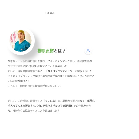
くにロあ
​榊原直樹
とは？
​数年前・・・仏の道に悟りを開き、タイ・ミャンマーと旅し、孤児院を巡り
ヤンゴンの孤児院に出会い支援することを決めました。
そして、榊原直樹の職業である、
「カイロプラクティック」
の学校を作りた
い！カイロプラティック学校で孤児院達が学べば手に職が付き​子供たちの生き
ていく術が開ける！
こうして、榊原直樹の支援活動が始まりました。
​そして、この活動に賛同をする「くにロあ」は、単発の支援ではなく、
毎月必
ず入ってくる支援金！
＜
ババロア売り上げ１つで10円寄付＞
の仕組みを作
り、学校作りの協力をすることを決めました！