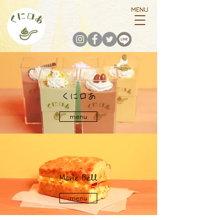
MENU
​くにロあ
menu
​Marie Bell
menu