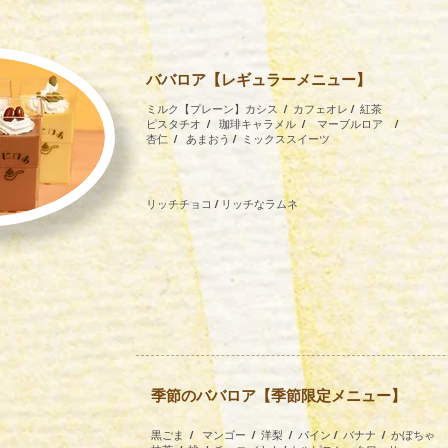
ババロア【レギュラーメニュー】
​ミルク【プレーン】カシス / カフェオレ / 紅茶
ピスタチオ / 珈琲キャラメル / ​ マーブルロア /
杏仁 / あまおう / ミックススイーツ
​リッチチョコ / リッチなラムネ
季節のババロア
【季節限定メニュー】
黒ごま / マンゴー / 洋梨 / パイン / バナナ / かぼちゃ