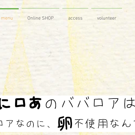
menu
Online SHOP
access
volunteer